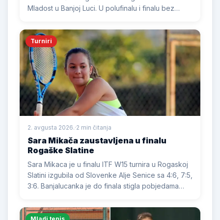
Mladost u Banjoj Luci. U polufinalu i finalu bez
izgubljenog seta savladala je Hanu Karčić iz
Švedske i Letku Sadiković iz SAD.
Turniri
2. avgusta 2026.
·
2 min čitanja
Sara Mikača zaustavljena u finalu
Rogaške Slatine
Sara Mikaca je u finalu ITF W15 turnira u Rogaskoj
Slatini izgubila od Slovenke Alje Senice sa 4:6, 7:5,
3:6. Banjalucanka je do finala stigla pobjedama
nad Lavinijom Lucano i Ester Meri.
Mladi tenis