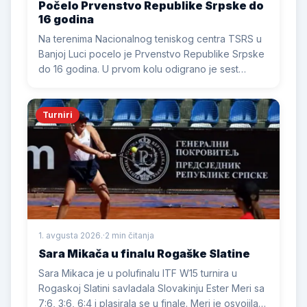
Počelo Prvenstvo Republike Srpske do
16 godina
Na terenima Nacionalnog teniskog centra TSRS u
Banjoj Luci pocelo je Prvenstvo Republike Srpske
do 16 godina. U prvom kolu odigrano je sest
meceva, a Matej Vukic i Oleg Vujicic prosli su i
drugo kolo. Zavrsnica je u nedjelju.
Turniri
1. avgusta 2026.
·
2 min čitanja
Sara Mikača u finalu Rogaške Slatine
Sara Mikaca je u polufinalu ITF W15 turnira u
Rogaskoj Slatini savladala Slovakinju Ester Meri sa
7:6, 3:6, 6:4 i plasirala se u finale. Meri je osvojila