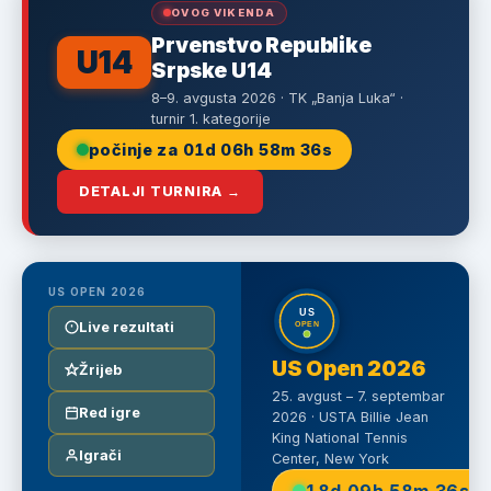
OVOG VIKENDA
Prvenstvo Republike
U14
Srpske U14
8–9. avgusta 2026 · TK „Banja Luka“ ·
turnir 1. kategorije
počinje za
01d 06h 58m 36s
DETALJI TURNIRA →
US OPEN 2026
Live rezultati
US Open 2026
Žrijeb
25. avgust – 7. septembar
Red igre
2026 · USTA Billie Jean
King National Tennis
Igrači
Center, New York