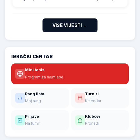
vise poena (115:114), ali je Banjalucanka bila bolja u
odlucujucim trenucima.
VIŠE VIJESTI →
IGRAČKI CENTAR
Mini tenis
Program za najmlađe
Rang lista
Turniri
Moj rang
Kalendar
Prijave
Klubovi
Na turnir
Pronađi