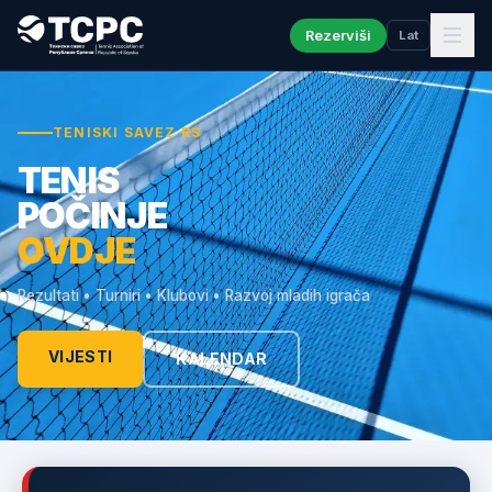
Rezerviši
Lat
TENISKI SAVEZ RS
TENIS
POČINJE
OVDJE
Rezultati • Turniri • Klubovi • Razvoj mladih igrača
VIJESTI
KALENDAR