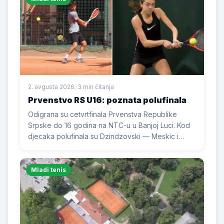
2. avgusta 2026.
·
3 min čitanja
Prvenstvo RS U16: poznata polufinala
Odigrana su cetvrtfinala Prvenstva Republike
Srpske do 16 godina na NTC-u u Banjoj Luci. Kod
djecaka polufinala su Dzindzovski — Meskic i
Martinovic — Islamagic, a kod djevojcica Cica —
Elezovic i Kahrimanovic — Hrkas.
Mladi tenis