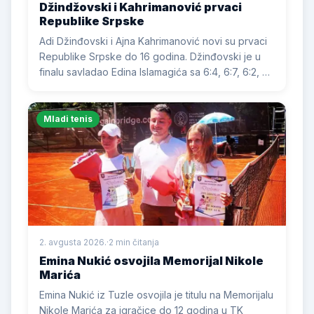
Džindžovski i Kahrimanović prvaci
Republike Srpske
Adi Džinđovski i Ajna Kahrimanović novi su prvaci
Republike Srpske do 16 godina. Džinđovski je u
finalu savladao Edina Islamagića sa 6:4, 6:7, 6:2, a
Kahrimanović je bila bolja od Matee Čiče sa 6:2,
6:1.
Mladi tenis
2. avgusta 2026.
·
2 min čitanja
Emina Nukić osvojila Memorijal Nikole
Marića
Emina Nukić iz Tuzle osvojila je titulu na Memorijalu
Nikole Marića za igračice do 12 godina u TK