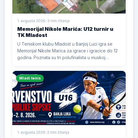
1. avgusta 2026.
·
3 min čitanja
Memorijal Nikole Marića: U12 turnir u
TK Mladost
U Teniskom klubu Mladost u Banjoj Luci igra se
Memorijal Nikole Marica za igrace i igracice do 12
godina. Poznata su tri polufinalista u muskoj
konkurenciji, a kod djevojcica je odigrano prvo
kolo. Zavrsnica je u nedjelju.
Mladi tenis
1. avgusta 2026.
·
2 min čitanja