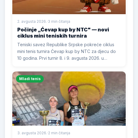
2. avgusta 2026.
·
3 min čitanja
Počinje „Ćevap kup by NTC" — novi
ciklus mini teniskih turnira
Teniski savez Republike Srpske pokreće ciklus
mini tenis turnira Ćevap kup by NTC za djecu do
10 godina. Prvi turnir 8. i 9. avgusta 2026. u
Nacionalnom teniskom centru u Banjoj Luci,
ukupno 5 turnira i završni Masters.
Mladi tenis
3. avgusta 2026.
·
2 min čitanja