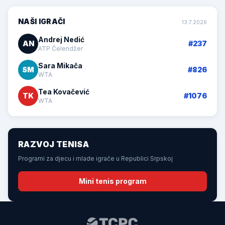
NAŠI IGRAČI
13.7.2026
Andrej Nedić
AN
#237
ATP Čelendžer
Sara Mikača
SM
#826
WTA
Tea Kovačević
TK
#1076
WTA
RAZVOJ TENISA
Programi za djecu i mlade igrače u Republici Srpskoj
Mini tenis program