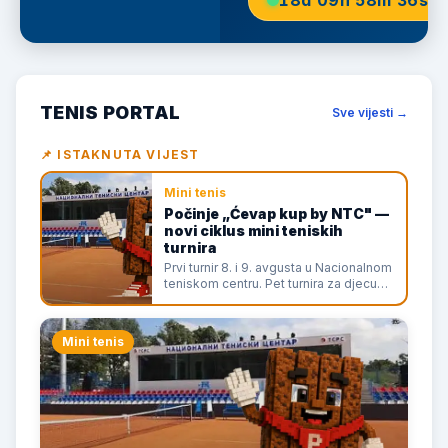
18d 09h 58m 36s
TENIS PORTAL
Sve vijesti →
📌 ISTAKNUTA VIJEST
Mini tenis
Počinje „Ćevap kup by NTC" —
novi ciklus mini teniskih
turnira
Prvi turnir 8. i 9. avgusta u Nacionalnom
teniskom centru. Pet turnira za djecu
do 10 godina, prijave kroz aplikaciju.
Mini tenis