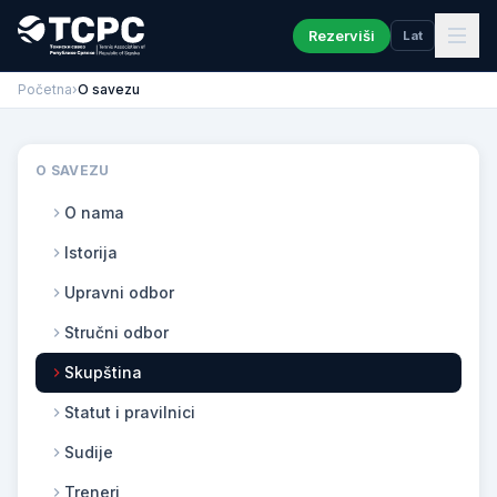
Rezerviši
Lat
Početna
›
O savezu
O SAVEZU
O nama
Istorija
Upravni odbor
Stručni odbor
Skupština
Statut i pravilnici
Sudije
Treneri