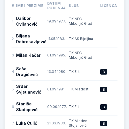
DATUM
#
IME I PREZIME
KLUB
LICENCA
ROĐENJA
Dalibor
TK NEC —
1
19.09.1977.
C
Mrkonjić Grad
Cvijanović
Biljana
2
11.05.1983.
TK AS Bijeljina
C
Dobrosavljević
TK NEC —
Milan Kačar
3
01.09.1995.
D
Mrkonjić Grad
Saša
4
13.04.1980.
TK Elit
B
Dragičević
Srđan
5
01.09.1981.
TK Mladost
B
Svjetlanović
Staniša
6
09.09.1977.
TK Elit
B
Sladojević
TK Mladen
Luka Čulić
7
21.03.1980.
B
Stojanović