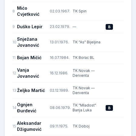
Mićo
8
02.03.1967.
TK Spin
C
Cvjetković
Duško Lepir
9
23.02.1979.
—
B
Snježana
10
13.01.1976.
TK "As" Bijeljina
D
Jovanović
Bojan Mičić
11
16.07.1984.
TK Borac BL
C
Vanja
TK Novak —
12
16.12.1986.
D
Derventa
Jovanović
TK Novak —
Željko Martić
13
02.12.1989.
D
Derventa
Ognjen
TK "Mladost"
14
08.06.1979.
B
Banja Luka
Đurđević
Aleksandar
15
09.11.1975.
TK Doboj
C
Džigumović