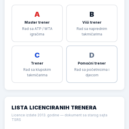
A
B
Master trener
Viši trener
Rad sa ATP / WTA
Rad sa naprednim
igračima
takmičarima
C
D
Trener
Pomoćni trener
Rad sa klupskim
Rad sa početnicima i
takmičarima
djecom
LISTA LICENCIRANIH TRENERA
Licence izdate 2013. godine — dokument sa starog sajta
TSRS