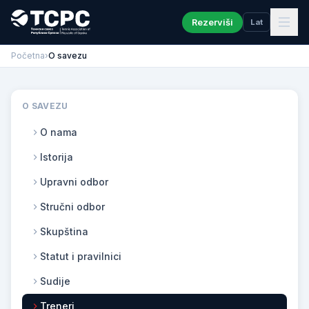
Rezerviši
Lat
Početna
›
O savezu
O SAVEZU
O nama
Istorija
Upravni odbor
Stručni odbor
Skupština
Statut i pravilnici
Sudije
Treneri