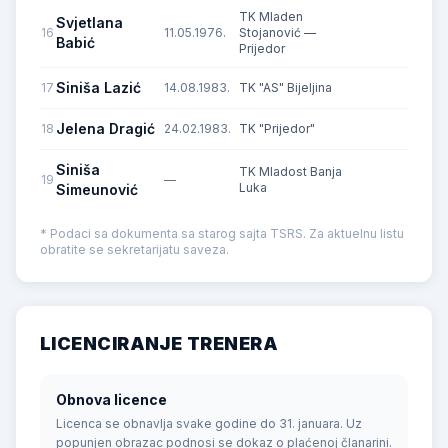
TK Mladen
Svjetlana
16
11.05.1976.
Stojanović —
D
Babić
Prijedor
Siniša Lazić
17
14.08.1983.
TK "AS" Bijeljina
C
Jelena Dragić
18
24.02.1983.
TK "Prijedor"
D
Siniša
TK Mladost Banja
19
—
C
Luka
Simeunović
* Podaci sa dokumenta sa starog sajta TSRS. Za aktuelnu listu
obratite se sekretarijatu saveza.
LICENCIRANJE TRENERA
Obnova licence
Licenca se obnavlja svake godine do 31. januara. Uz
popunjen obrazac podnosi se dokaz o plaćenoj članarini.