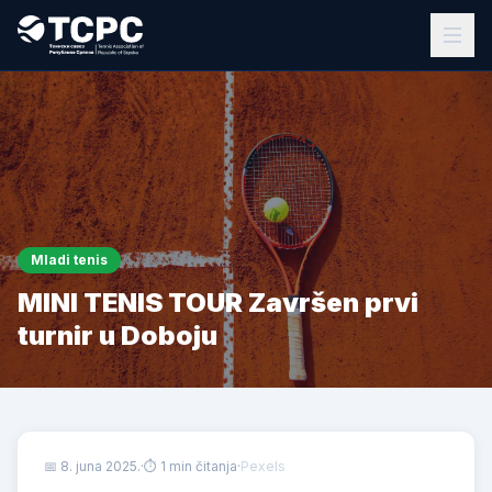
Mladi tenis
MINI TENIS TOUR Završen prvi
turnir u Doboju
📅
8. juna 2025.
·
⏱ 1 min čitanja
·
Pexels