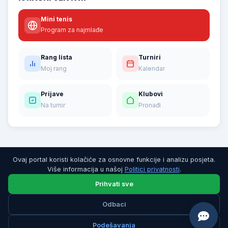
Mini tenis
Program za najmlađe
Rang lista
Turniri
Moj rang
Kalendar
Prijave
Klubovi
Na turnir
Pronađi
Ovaj portal koristi kolačiće za osnovne funkcije i analizu posjeta.
Više informacija u našoj
Politici privatnosti
.
Prihvati sve
Odbaci
© 2026 Teniski savez Republike Srpske. Sva prava zadržana.
Politika privatnosti
|
Uslovi korišćenja
Podešavanja