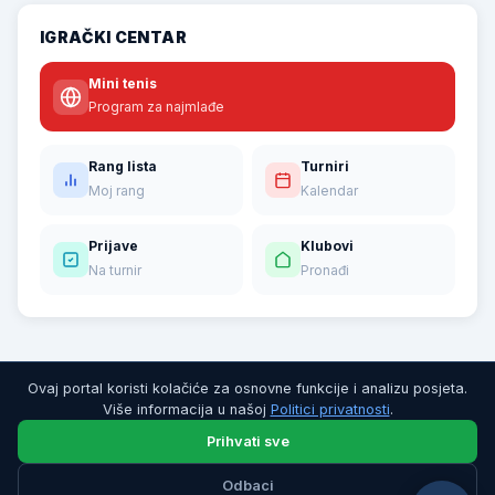
IGRAČKI CENTAR
Mini tenis
Program za najmlađe
Rang lista
Turniri
Moj rang
Kalendar
Prijave
Klubovi
Na turnir
Pronađi
Ovaj portal koristi kolačiće za osnovne funkcije i analizu posjeta.
Više informacija u našoj
Politici privatnosti
.
Prihvati sve
Odbaci
© 2026 Teniski savez Republike Srpske. Sva prava zadržana.