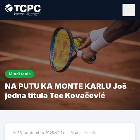
Mladi tenis
NA PUTU KA MONTE KARLU Još
jedna titula Tee Kovačević
📅
23. septembra 2025.
·
⏱ 1 min čitanja
·
Pexels