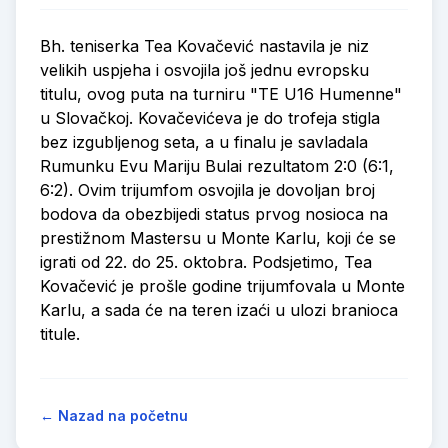
Bh. teniserka Tea Kovačević nastavila je niz
velikih uspjeha i osvojila još jednu evropsku
titulu, ovog puta na turniru "TE U16 Humenne"
u Slovačkoj. Kovačevićeva je do trofeja stigla
bez izgubljenog seta, a u finalu je savladala
Rumunku Evu Mariju Bulai rezultatom 2:0 (6:1,
6:2). Ovim trijumfom osvojila je dovoljan broj
bodova da obezbijedi status prvog nosioca na
prestižnom Mastersu u Monte Karlu, koji će se
igrati od 22. do 25. oktobra. Podsjetimo, Tea
Kovačević je prošle godine trijumfovala u Monte
Karlu, a sada će na teren izaći u ulozi branioca
titule.
← Nazad na početnu