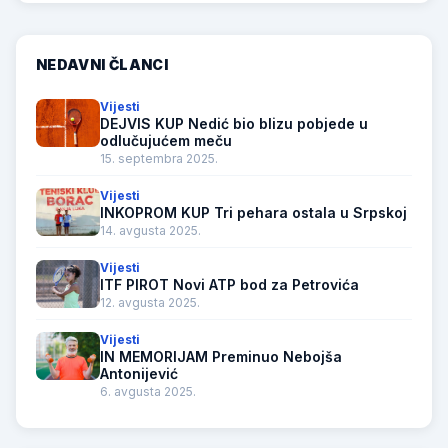
NEDAVNI ČLANCI
Vijesti
DEJVIS KUP Nedić bio blizu pobjede u
odlučujućem meču
15. septembra 2025.
Vijesti
INKOPROM KUP Tri pehara ostala u Srpskoj
14. avgusta 2025.
Vijesti
ITF PIROT Novi ATP bod za Petrovića
12. avgusta 2025.
Vijesti
IN MEMORIJAM Preminuo Nebojša
Antonijević
6. avgusta 2025.