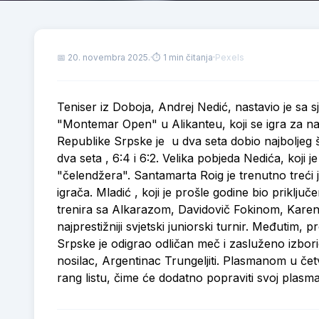
📅
20. novembra 2025.
·
⏱ 1 min čitanja
·
Pexels
Teniser iz Doboja, Andrej Nedić, nastavio je sa s
"Montemar Open" u Alikanteu, koji se igra za nag
Republike Srpske je u dva seta dobio najboljeg
dva seta , 6:4 i 6:2. Velika pobjeda Nedića, koji j
"čelendžera". Santamarta Roig je trenutno treći ju
igrača. Mladić , koji je prošle godine bio priključ
trenira sa Alkarazom, Davidovič Fokinom, Karen
najprestižniji svjetski juniorski turnir. Međutim, 
Srpske je odigrao odličan meč i zasluženo izbor
nosilac, Argentinac Trungeljiti. Plasmanom u četv
rang listu, čime će dodatno popraviti svoj plasm