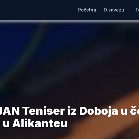
Početna
O savezu
T
N Teniser iz Doboja u če
 u Alikanteu