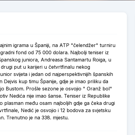
jajnim igrama u Španiji, na ATP "čelendžer" turniru
radni fond od 75 000 dolara. Najbolji teniser iz
 španskog juniora, Andreasa Santamartu Roiga, u
e drugi put u karijeri u četvrtfinalu nekog
nior svijeta i jedan od najperspektivnijih španskih
en Dejvis kup timu Španije, gdje je imao priliku da
jo Bustom. Prošle sezone je osvojio " Oranž bol"
protiv Nedića nije imao šanse. Teniser iz Republike
io plasman među osam najboljih gdje ga čeka drugi
rtfinale, Nedić je osvojio i 12 bodova za svjetsku
an. Trenutno je na 338. mjestu.