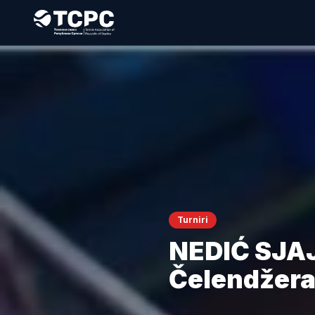
Turniri
NEDIĆ SJAJA
Čelendžera