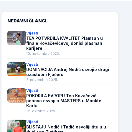
NEDAVNI ČLANCI
Vijesti
TEA POTVRDILA KVALITET Plamsan u
finale Kovačevićevoj donisi plasman
karijere
10. novembra 2025.
Vijesti
DOMINACIJA Andrej Nedić osvojio drugi
uzastopni Fjučers
2. novembra 2025.
Vijesti
POKORILA EVROPU Tea Kovačević
ponovo osvojila MASTERS u Monkte
Karlu
25. oktobra 2025.
Vijesti
BLISTAJU Nedić i Tadić osvoliji titulu u
dublu na Zlatiboru