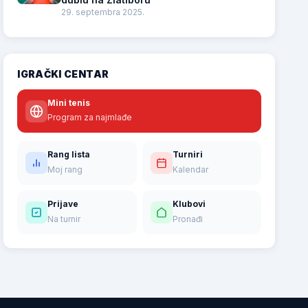
29. septembra 2025.
IGRAČKI CENTAR
Mini tenis
Program za najmlađe
Rang lista
Turniri
Moj rang
Kalendar
Prijave
Klubovi
Na turnir
Pronađi