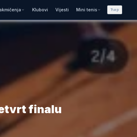
akmičenja
Klubovi
Vijesti
Mini tenis
Ћир
tvrt finalu