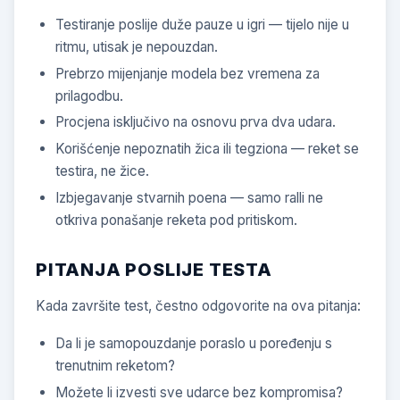
Testiranje poslije duže pauze u igri — tijelo nije u
ritmu, utisak je nepouzdan.
Prebrzo mijenjanje modela bez vremena za
prilagodbu.
Procjena isključivo na osnovu prva dva udara.
Korišćenje nepoznatih žica ili tegziona — reket se
testira, ne žice.
Izbjegavanje stvarnih poena — samo ralli ne
otkriva ponašanje reketa pod pritiskom.
PITANJA POSLIJE TESTA
Kada završite test, čestno odgovorite na ova pitanja:
Da li je samopouzdanje poraslo u poređenju s
trenutnim reketom?
Možete li izvesti sve udarce bez kompromisa?