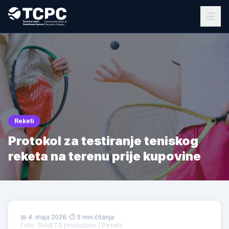
Reketi
Protokol za testiranje teniskog
reketa na terenu prije kupovine
📅
4. maja 2026.
·
⏱ 5 min čitanja
·
Foto: SHVETS production / Pexels