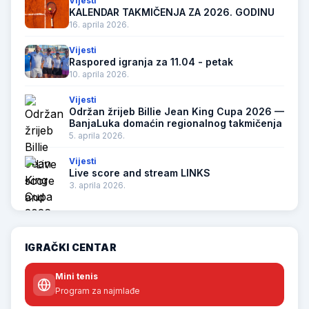
Vijesti
KALENDAR TAKMIČENJA ZA 2026. GODINU
16. aprila 2026.
Vijesti
Raspored igranja za 11.04 - petak
10. aprila 2026.
Vijesti
Održan žrijeb Billie Jean King Cupa 2026 —
BanjaLuka domaćin regionalnog takmičenja
5. aprila 2026.
Vijesti
Live score and stream LINKS
3. aprila 2026.
IGRAČKI CENTAR
Mini tenis
Program za najmlađe