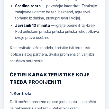
Sredina testa
— povećajte intenzitet. Testirajte
zahtjevne udarce: bežeći bekhend, agresivni
forhend iz dubine, pristupni udar i voljej.
Završnih 10 minuta
— igrajte poene ili taj-brejk.
Pod pritiskom pritiska pritiska pritiska reket otkriva
svoje prave osobine.
Kad testirate više modela, koristite isti teren, iste
loptice i istog partnera. Svaka promjena tih varijabli
narušava poređenje.
ČETIRI KARAKTERISTIKE KOJE
TREBA PROCIJENITI
1. Kontrola
Da li možete precizno da usmjerite loptu — naročito
na bekhendu i u pokretu? Reket koji gradi