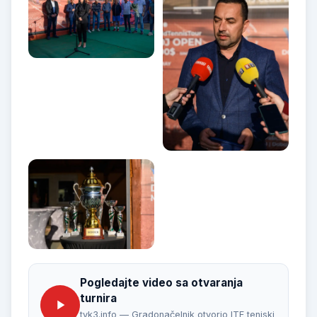
Pogledajte video sa otvaranja
turnira
tvk3.info — Gradonačelnik otvorio ITF teniski