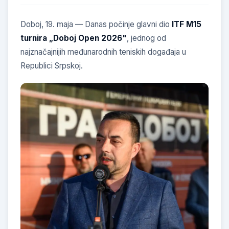
Doboj, 19. maja — Danas počinje glavni dio
ITF M15
turnira „Doboj Open 2026"
, jednog od
najznačajnijih međunarodnih teniskih događaja u
Republici Srpskoj.