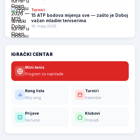
Turniri
15 ATP bodova mijenja sve — zašto je Doboj
važan mladim teniserima
19. maja 2026.
IGRAČKI CENTAR
Mini tenis
Program za najmlađe
Rang lista
Turniri
Moj rang
Kalendar
Prijave
Klubovi
Na turnir
Pronađi