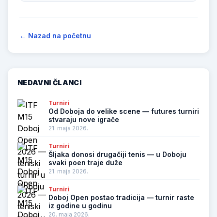
← Nazad na početnu
NEDAVNI ČLANCI
Turniri
Od Doboja do velike scene — futures turniri
stvaraju nove igrače
21. maja 2026.
Turniri
Šljaka donosi drugačiji tenis — u Doboju
svaki poen traje duže
21. maja 2026.
Turniri
Doboj Open postao tradicija — turnir raste
iz godine u godinu
20. maja 2026.