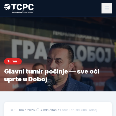
Turniri
Glavni turnir počinje — sve oči
uprte u Doboj
📅
19. maja 2026.
·
⏱ 4 min čitanja
·
Foto: Teniski klub Doboj