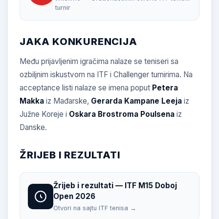
turnir
JAKA KONKURENCIJA
Među prijavljenim igračima nalaze se teniseri sa
ozbiljnim iskustvom na ITF i Challenger turnirima. Na
acceptance listi nalaze se imena poput
Petera
Makka
iz Mađarske,
Gerarda Kampane Leeja
iz
Južne Koreje i
Oskara Brostroma Poulsena
iz
Danske.
ŽRIJEB I REZULTATI
Žrijeb i rezultati — ITF M15 Doboj
Open 2026
Otvori na sajtu ITF tenisa →