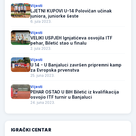
Vijesti
LJETNI KUPOVI U-14 Polovičan učinak
juniora, juniorke šeste
6. jula 2023.
Vijesti
VELIKI USPJEH Ignjatićeva osvojila ITF
pehar, Biletić stao u finalu
2. jula 2023.
Vijesti
U 14 - U Banjaluci završen pripremni kamp
za Evropska prvenstva
25. juna 2023.
Vijesti
PEHAR OSTAO U BIH Biletić iz kvalifikacija
osvojio ITF turnir u Banjaluci
24. juna 2023.
IGRAČKI CENTAR