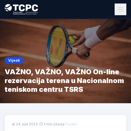
Vijesti
VAŽNO, VAŽNO, VAŽNO On-line
rezervacija terena u Nacionalnom
teniskom centru TSRS
📅
24. jula 2023.
·
⏱ 1 min čitanja
·
Pexels