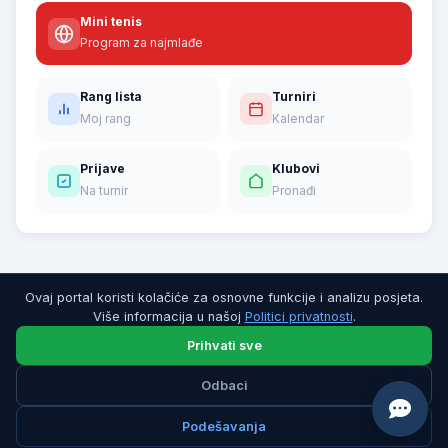
Mini tenis
Program za najmlađe
Rang lista
Turniri
Moj rang
Kalendar
Prijave
Klubovi
Na turnir
Pronađi
Ovaj portal koristi kolačiće za osnovne funkcije i analizu posjeta.
Više informacija u našoj
Politici privatnosti
.
Prihvati sve
Odbaci
© 2026 Teniski savez Republike Srpske. Sva prava zadržana.
Politika privatnosti
|
Uslovi korišćenja
Podešavanja