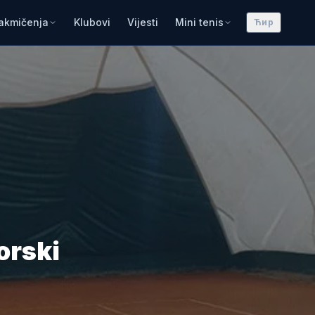
akmičenja
Klubovi
Vijesti
Mini tenis
Ћир
orski