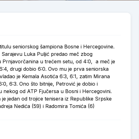
e titulu seniorskog šampiona Bosne i Hercegovine.
 u Sarajevu Luka Puljić predao meč zbog
tvu Prnjavorčanina u trećem setu, od 4:0, a meč je
o 6:4, drugi dobio 6:0. Ovo mu je prva seniorska
savladao je Kemala Asotića 6:3, 6:1, zatim Mirana
:0, 6:3. Ono što bitnije, Petrović je dobio i
u nekog od ATP Fjučersa u Bosni i Hercegovini.
e jedan od trojice tenisera iz Republike Srpske
ndreja Nedića (59) i Radomira Tomića (6)