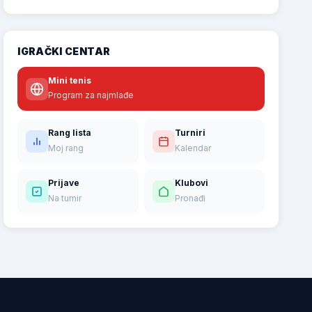
IGRAČKI CENTAR
Mini tenis
Program za najmlađe
Rang lista
Turniri
Moj rang
Kalendar
Prijave
Klubovi
Na turnir
Pronađi