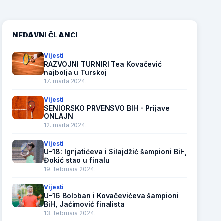
NEDAVNI ČLANCI
Vijesti
RAZVOJNI TURNIRI Tea Kovačević
najbolja u Turskoj
17. marta 2024.
Vijesti
SENIORSKO PRVENSVO BIH - Prijave
ONLAJN
12. marta 2024.
Vijesti
U-18: Ignjatićeva i Silajdžić šampioni BiH,
Đokić stao u finalu
19. februara 2024.
Vijesti
U-16 Boloban i Kovačevićeva šampioni
BiH, Jaćimović finalista
13. februara 2024.