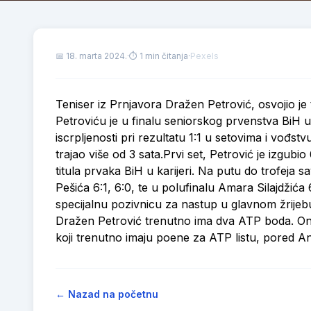
📅
18. marta 2024.
·
⏱ 1 min čitanja
·
Pexels
Teniser iz Prnjavora Dražen Petrović, osvojio j
Petroviću je u finalu seniorskog prvenstva BiH
iscrpljenosti pri rezultatu 1:1 u setovima i vođs
trajao više od 3 sata.Prvi set, Petrović je izgubi
titula prvaka BiH u karijeri. Na putu do trofeja 
Pešića 6:1, 6:0, te u polufinalu Amara Silajdžića 6
specijalnu pozivnicu za nastup u glavnom žrijeb
Dražen Petrović trenutno ima dva ATP boda. On j
koji trenutno imaju poene za ATP listu, pored A
← Nazad na početnu