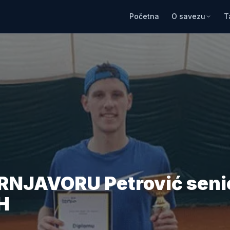
Početna
O savezu
T
RNJAVORU Petrović seni
H