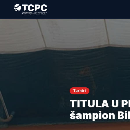
Turniri
TITULA U P
šampion Bi