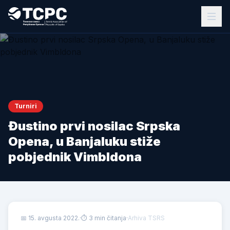
Turniri
Đustino prvi nosilac Srpska
Opena, u Banjaluku stiže
pobjednik Vimbldona
📅
15. avgusta 2022.
·
⏱ 3 min čitanja
·
Arhiva TSRS