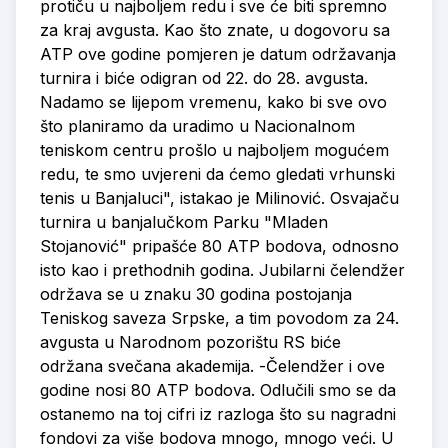
protiču u najboljem redu i sve će biti spremno
za kraj avgusta. Kao što znate, u dogovoru sa
ATP ove godine pomjeren je datum održavanja
turnira i biće odigran od 22. do 28. avgusta.
Nadamo se lijepom vremenu, kako bi sve ovo
što planiramo da uradimo u Nacionalnom
teniskom centru prošlo u najboljem mogućem
redu, te smo uvjereni da ćemo gledati vrhunski
tenis u Banjaluci", istakao je Milinović. Osvajaču
turnira u banjalučkom Parku "Mladen
Stojanović" pripašće 80 ATP bodova, odnosno
isto kao i prethodnih godina. Jubilarni čelendžer
održava se u znaku 30 godina postojanja
Teniskog saveza Srpske, a tim povodom za 24.
avgusta u Narodnom pozorištu RS biće
održana svečana akademija. -Čelendžer i ove
godine nosi 80 ATP bodova. Odlučili smo se da
ostanemo na toj cifri iz razloga što su nagradni
fondovi za više bodova mnogo, mnogo veći. U