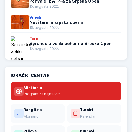
Pohvale iz ATP-a za Srpska Open
15. avgusta 2022.
Vijesti
Novi termin srpska opena
15. avgusta 2022.
Turniri
Serundolu veliki pehar na Srpska Open
12. avgusta 2022.
IGRAČKI CENTAR
Mini tenis
Program za najmlađe
Rang lista
Turniri
Moj rang
Kalendar
Prijave
Klubovi