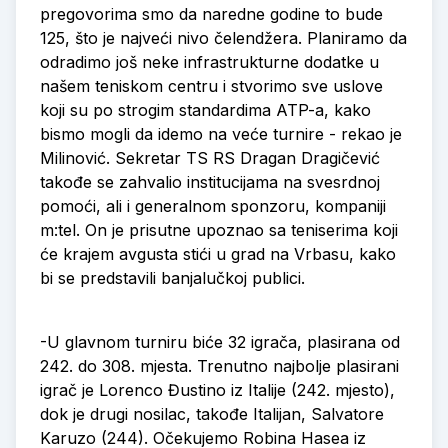
pregovorima smo da naredne godine to bude
125, što je najveći nivo čelendžera. Planiramo da
odradimo još neke infrastrukturne dodatke u
našem teniskom centru i stvorimo sve uslove
koji su po strogim standardima ATP-a, kako
bismo mogli da idemo na veće turnire - rekao je
Milinović. Sekretar TS RS Dragan Dragičević
takođe se zahvalio institucijama na svesrdnoj
pomoći, ali i generalnom sponzoru, kompaniji
m:tel. On je prisutne upoznao sa teniserima koji
će krajem avgusta stići u grad na Vrbasu, kako
bi se predstavili banjalučkoj publici.
-U glavnom turniru biće 32 igrača, plasirana od
242. do 308. mjesta. Trenutno najbolje plasirani
igrač je Lorenco Đustino iz Italije (242. mjesto),
dok je drugi nosilac, takođe Italijan, Salvatore
Karuzo (244). Očekujemo Robina Hasea iz