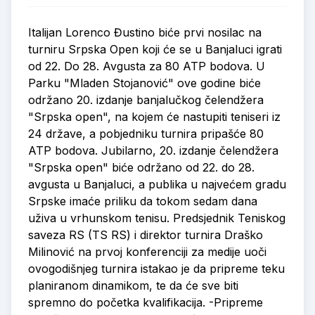
Italijan Lorenco Đustino biće prvi nosilac na
turniru Srpska Open koji će se u Banjaluci igrati
od 22. Do 28. Avgusta za 80 ATP bodova. U
Parku "Mladen Stojanović" ove godine biće
održano 20. izdanje banjalučkog čelendžera
"Srpska open", na kojem će nastupiti teniseri iz
24 države, a pobjedniku turnira pripašće 80
ATP bodova. Jubilarno, 20. izdanje čelendžera
"Srpska open" biće održano od 22. do 28.
avgusta u Banjaluci, a publika u najvećem gradu
Srpske imaće priliku da tokom sedam dana
uživa u vrhunskom tenisu. Predsjednik Teniskog
saveza RS (TS RS) i direktor turnira Draško
Milinović na prvoj konferenciji za medije uoči
ovogodišnjeg turnira istakao je da pripreme teku
planiranom dinamikom, te da će sve biti
spremno do početka kvalifikacija. -Pripreme