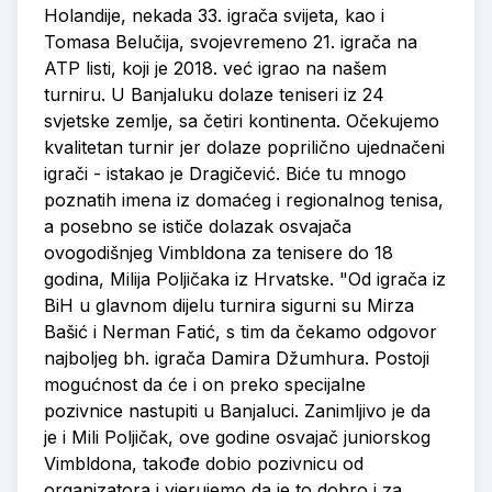
Holandije, nekada 33. igrača svijeta, kao i
Tomasa Belučija, svojevremeno 21. igrača na
ATP listi, koji je 2018. već igrao na našem
turniru. U Banjaluku dolaze teniseri iz 24
svjetske zemlje, sa četiri kontinenta. Očekujemo
kvalitetan turnir jer dolaze poprilično ujednačeni
igrači - istakao je Dragičević. Biće tu mnogo
poznatih imena iz domaćeg i regionalnog tenisa,
a posebno se ističe dolazak osvajača
ovogodišnjeg Vimbldona za tenisere do 18
godina, Milija Poljičaka iz Hrvatske. "Od igrača iz
BiH u glavnom dijelu turnira sigurni su Mirza
Bašić i Nerman Fatić, s tim da čekamo odgovor
najboljeg bh. igrača Damira Džumhura. Postoji
mogućnost da će i on preko specijalne
pozivnice nastupiti u Banjaluci. Zanimljivo je da
je i Mili Poljičak, ove godine osvajač juniorskog
Vimbldona, takođe dobio pozivnicu od
organizatora i vjerujemo da je to dobro i za