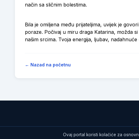
način sa sličnim bolestima.
Bila je omiljena među prijateljima, uvijek je govor
poraze. Počivaj u miru draga Katarina, možda si iz
našim srcima. Tvoja energija, ljubav, nadahnuće 
← Nazad na početnu
Ovaj portal koristi kolačiće za osnovn