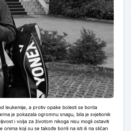
od leukemije, a protiv opake bolesti se borila
arina je pokazala ogromnu snagu, bila je svjetionik
ivost i volja za životom nikoga nisu mogli ostaviti
nima koji su se takođe borili na isti ili na sličan