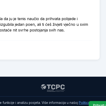
ila da ju je tenis naučio da prihvata pobjede i
gubila jedan poen, ali ti ćeš živjeti vječno u svim
ostaće nit svrhe postojanja svih nas.
© 2026 Teniski savez Republike Srpske. Sva prava zadržana.
e funkcije i analizu posjeta. Više informacija u našoj
Politici
Politika privatnosti
|
Uslovi korišćenja
Prihvati