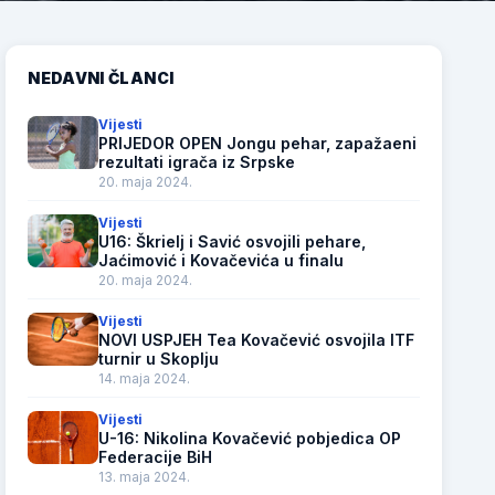
NEDAVNI ČLANCI
Vijesti
PRIJEDOR OPEN Jongu pehar, zapažaeni
rezultati igrača iz Srpske
20. maja 2024.
Vijesti
U16: Škrielj i Savić osvojili pehare,
Jaćimović i Kovačevića u finalu
20. maja 2024.
Vijesti
NOVI USPJEH Tea Kovačević osvojila ITF
turnir u Skoplju
14. maja 2024.
Vijesti
U-16: Nikolina Kovačević pobjedica OP
Federacije BiH
13. maja 2024.