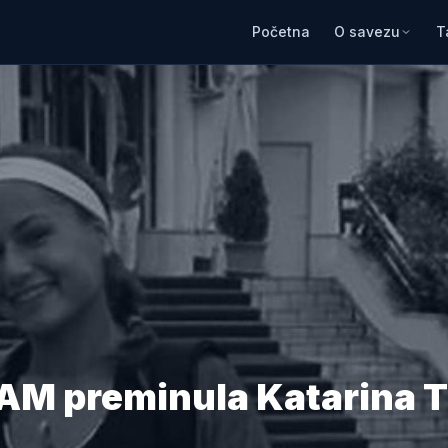
Početna
O savezu
T
M preminula Katarina T