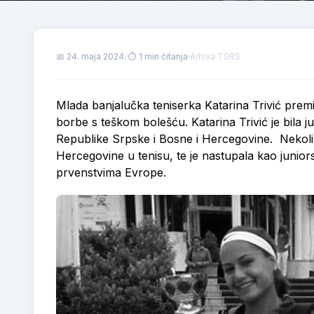
📅
24. maja 2024.
·
⏱ 1 min čitanja
·
Arhiva TSRS
Mlada banjalučka teniserka Katarina Trivić premi
borbe s teškom bolešću. Katarina Trivić je bila 
Republike Srpske i Bosne i Hercegovine. Nekolik
Hercegovine u tenisu, te je nastupala kao junio
prvenstvima Evrope.