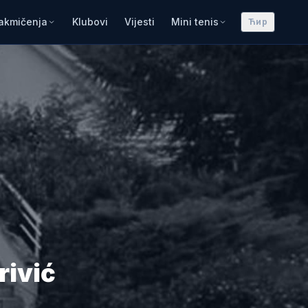
akmičenja
Klubovi
Vijesti
Mini tenis
Ћир
rivić