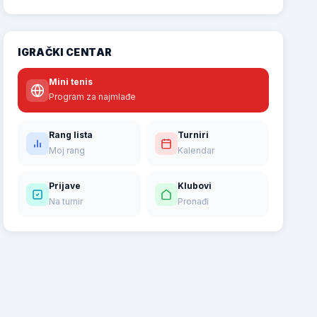
IGRAČKI CENTAR
Mini tenis
Program za najmlađe
Rang lista
Turniri
Moj rang
Kalendar
Prijave
Klubovi
Na turnir
Pronađi