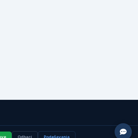
 sve
Odbaci
Podešavanja