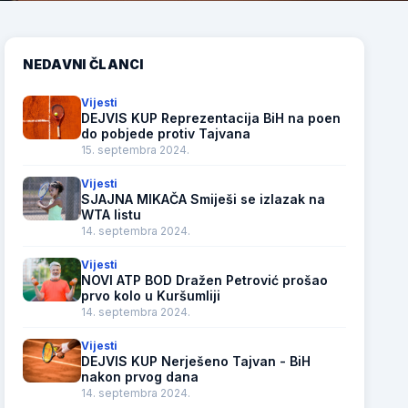
NEDAVNI ČLANCI
Vijesti
DEJVIS KUP Reprezentacija BiH na poen
do pobjede protiv Tajvana
15. septembra 2024.
Vijesti
SJAJNA MIKAČA Smiješi se izlazak na
WTA listu
14. septembra 2024.
Vijesti
NOVI ATP BOD Dražen Petrović prošao
prvo kolo u Kuršumliji
14. septembra 2024.
Vijesti
DEJVIS KUP Nerješeno Tajvan - BiH
nakon prvog dana
14. septembra 2024.