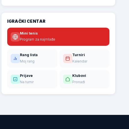
IGRAČKI CENTAR
Mini tenis
Program za najmlađe
Rang lista
Turniri
Moj rang
Kalendar
Prijave
Klubovi
Na turnir
Pronađi