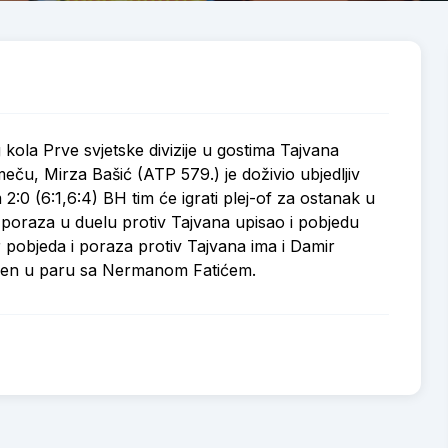
 kola Prve svjetske divizije u gostima Tajvana
ču, Mirza Bašić (ATP 579.) je doživio ubjedljiv
0 (6:1,6:4) BH tim će igrati plej-of za ostanak u
ed poraza u duelu protiv Tajvana upisao i pobjedu
objeda i poraza protiv Tajvana ima i Damir
ažen u paru sa Nermanom Fatićem.