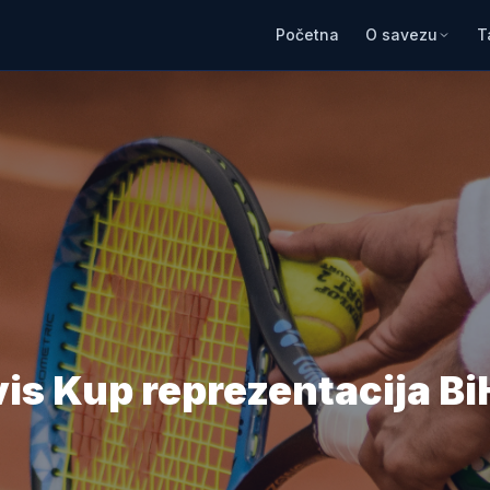
Početna
O savezu
T
s Kup reprezentacija BiH