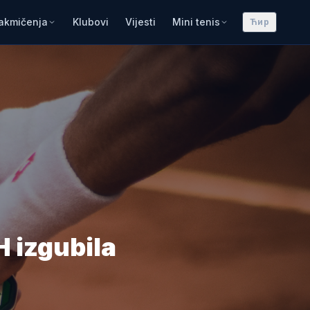
akmičenja
Klubovi
Vijesti
Mini tenis
Ћир
 izgubila