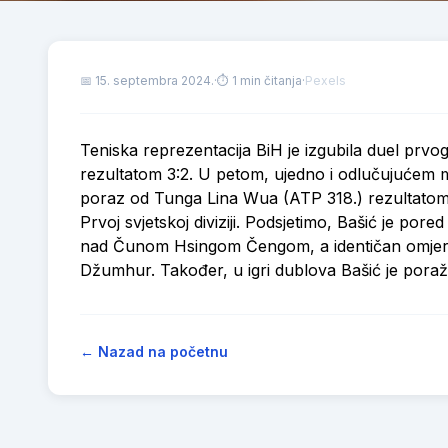
📅
15. septembra 2024.
·
⏱ 1 min čitanja
·
Pexels
Teniska reprezentacija BiH je izgubila duel prvog
rezultatom 3:2. U petom, ujedno i odlučujućem me
poraz od Tunga Lina Wua (ATP 318.) rezultatom 2:
Prvoj svjetskoj diviziji. Podsjetimo, Bašić je por
nad Čunom Hsingom Čengom, a identičan omjer p
Džumhur. Također, u igri dublova Bašić je por
← Nazad na početnu