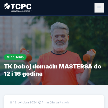
Mladi tenis
TK Doboj domaćin MASTERSA do
12 i 16 godina
📅
18. oktobra 2024.
·
⏱ 1 min čitanja
·
Pexels