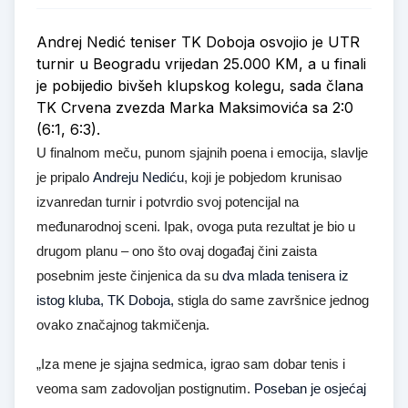
Andrej Nedić teniser TK Doboja osvojio je UTR
turnir u Beogradu vrijedan 25.000 KM, a u finali
je pobijedio bivšeh klupskog kolegu, sada člana
TK Crvena zvezda Marka Maksimovića sa 2:0
(6:1, 6:3).
U finalnom meču, punom sjajnih poena i emocija, slavlje
je pripalo
Andreju Nediću
, koji je pobjedom krunisao
izvanredan turnir i potvrdio svoj potencijal na
međunarodnoj sceni. Ipak, ovoga puta rezultat je bio u
drugom planu – ono što ovaj događaj čini zaista
posebnim jeste činjenica da su
dva mlada tenisera iz
istog kluba, TK Doboja,
stigla do same završnice jednog
ovako značajnog takmičenja.
„Iza mene je sjajna sedmica, igrao sam dobar tenis i
veoma sam zadovoljan postignutim.
Poseban je osjećaj