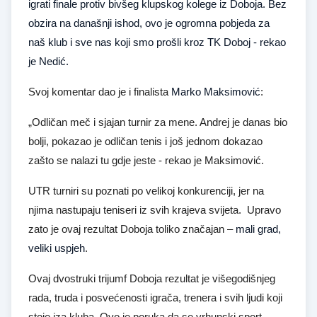
igrati finale protiv bivšeg klupskog kolege iz Doboja. Bez
obzira na današnji ishod, ovo je ogromna pobjeda za
naš klub i sve nas koji smo prošli kroz TK Doboj - rekao
je Nedić.
Svoj komentar dao je i finalista
Marko Maksimović
:
„Odličan meč i sjajan turnir za mene. Andrej je danas bio
bolji, pokazao je odličan tenis i još jednom dokazao
zašto se nalazi tu gdje jeste - rekao je Maksimović.
UTR turniri su poznati po velikoj konkurenciji, jer na
njima nastupaju teniseri iz svih krajeva svijeta. Upravo
zato je ovaj rezultat Doboja toliko značajan –
mali grad,
veliki uspjeh
.
Ovaj dvostruki trijumf Doboja rezultat je višegodišnjeg
rada, truda i posvećenosti igrača, trenera i svih ljudi koji
stoje iza kluba. Ovo je poruka da se vrhunski sport