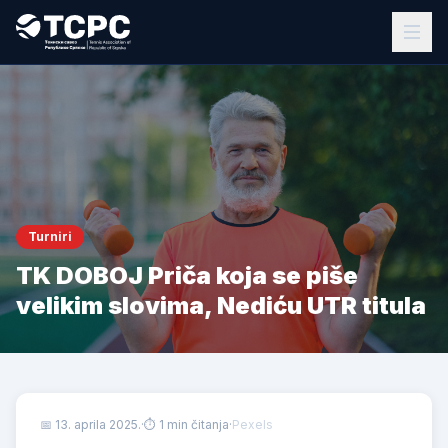
Turniri
TK DOBOJ Priča koja se piše
velikim slovima, Nediću UTR titula
📅
13. aprila 2025.
·
⏱ 1 min čitanja
·
Pexels