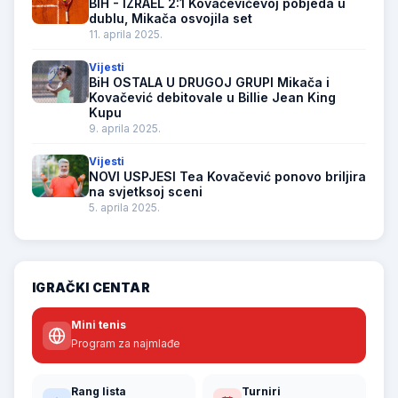
BIH - IZRAEL 2:1 Kovačevićevoj pobjeda u
dublu, Mikača osvojila set
11. aprila 2025.
Vijesti
BiH OSTALA U DRUGOJ GRUPI Mikača i
Kovačević debitovale u Billie Jean King
Kupu
9. aprila 2025.
Vijesti
NOVI USPJESI Tea Kovačević ponovo briljira
na svjetksoj sceni
5. aprila 2025.
IGRAČKI CENTAR
Mini tenis
Program za najmlađe
Rang lista
Turniri