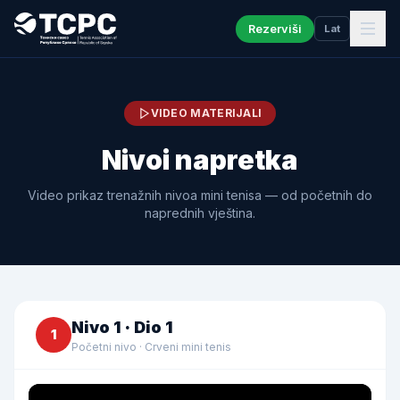
Rezerviši
Lat
VIDEO MATERIJALI
Nivoi napretka
Video prikaz trenažnih nivoa mini tenisa — od početnih do
naprednih vještina.
Nivo 1 · Dio 1
1
Početni nivo · Crveni mini tenis