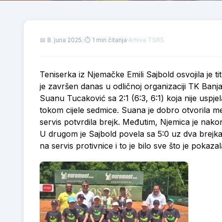
📅
8. juna 2025.
·
⏱ 1 min čitanja
·
Arhiva TSRS
Teniserka iz Njemačke Emili Sajbold osvojila je ti
je završen danas u odličnoj organizaciji TK Banja
Suanu Tucaković sa 2:1 (6:3, 6:1) koja nije uspjel
tokom cijele sedmice. Suana je dobro otvorila me
servis potvrdila brejk. Međutim, Njemica je nakon
U drugom je Sajbold povela sa 5:0 uz dva brejka.
na servis protivnice i to je bilo sve što je pokaz