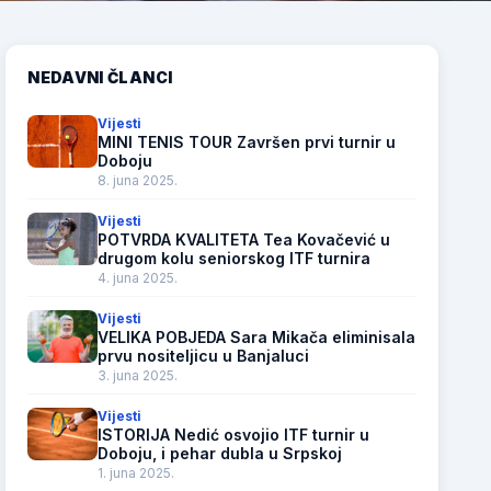
NEDAVNI ČLANCI
Vijesti
MINI TENIS TOUR Završen prvi turnir u
Doboju
8. juna 2025.
Vijesti
POTVRDA KVALITETA Tea Kovačević u
drugom kolu seniorskog ITF turnira
4. juna 2025.
Vijesti
VELIKA POBJEDA Sara Mikača eliminisala
prvu nositeljicu u Banjaluci
3. juna 2025.
Vijesti
ISTORIJA Nedić osvojio ITF turnir u
Doboju, i pehar dubla u Srpskoj
1. juna 2025.