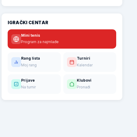
IGRAČKI CENTAR
Mini tenis
Program za najmlađe
Rang lista
Turniri
Moj rang
Kalendar
Prijave
Klubovi
Na turnir
Pronađi