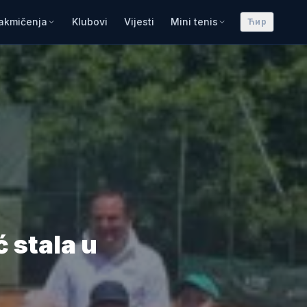
akmičenja
Klubovi
Vijesti
Mini tenis
Ћир
stala u