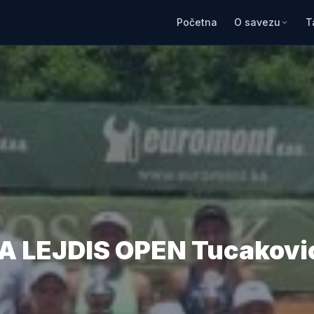
Početna
O savezu
T
LEJDIS OPEN Tucaković 