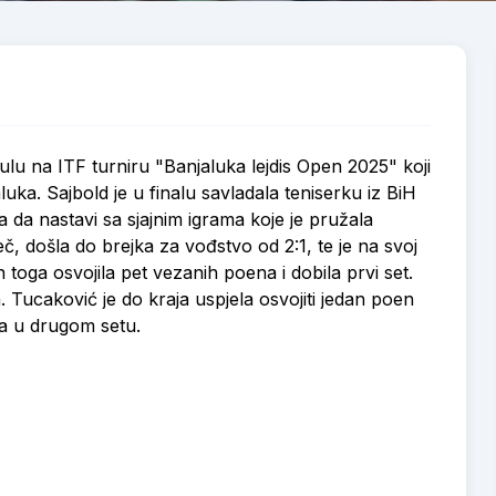
tulu na ITF turniru "Banjaluka lejdis Open 2025" koji
luka. Sajbold je u finalu savladala teniserku iz BiH
a da nastavi sa sjajnim igrama koje je pružala
č, došla do brejka za vođstvo od 2:1, te je na svoj
 toga osvojila pet vezanih poena i dobila prvi set.
 Tucaković je do kraja uspjela osvojiti jedan poen
ala u drugom setu.