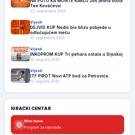
NA PUTU KA MONTE KARLU Još jedna titula
Tee Kovačević
23. septembra 2025.
Vijesti
DEJVIS KUP Nedić bio blizu pobjede u
odlučujućem meču
15. septembra 2025.
Vijesti
INKOPROM KUP Tri pehara ostala u Srpskoj
14. avgusta 2025.
Vijesti
ITF PIROT Novi ATP bod za Petrovića
12. avgusta 2025.
IGRAČKI CENTAR
Mini tenis
Program za najmlađe