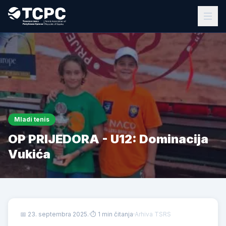
Mladi tenis
OP PRIJEDORA - U12: Dominacija
Vukića
📅
23. septembra 2025.
·
⏱ 1 min čitanja
·
Arhiva TSRS