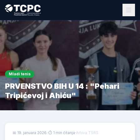
Mladi tenis
PRVENSTVO BIH U 14 : "Pehari
Tripićevoj i Ahiću"
📅
19. januara 2026.
·
⏱ 1 min čitanja
·
Arhiva TSRS