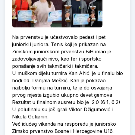
Na prvenstvu je učestvovalo pedest i pet
juniorki i juniora. Tenis koji je prikazan na
Zimskom juniorskom prvenstvu BiH imao je
zadovoljavajući nivo, kao fer i sportsko
ponašanje svih takmičarki i takmičara.
U muškom dijelu turnira Kan Ahić je u finalu bio
bođi od Danijala Meškić. Kan je pokazao
najbolju formu na turniru, te je do osvajanja
prvog mjesta izgubio ukupno devet gemova
Rezultat u finalnom susretu bio je 2:0 (6:1, 6:2)
U polufinalu su još igrali Viktor Džigumović i
Nikola Golijanin.
Već idućeg vikenda na rasporedu je juniorsko
Zimsko prvenstvo Bosne i Hercegovine U16.