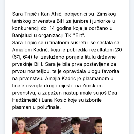
Sara Tripić i Kan Ahić, pobjednici su Zimskog
teniskog prvenstva BiH za juniore i juniorke u
konkurenciji do 14 godina koje je održano u
Banjaluci u organizaciji TK "Elit".
Sara Tripić se u finalnom susretu se sastala sa
Amajlom Kadrić, koju je pobijedila rezultatom 2:0
(6:1, 6:4) te zasluženo ponijela titulu državne
prvakinje BiH. Sara je bila prva postavljena za
prvou nositeljicu, te je opravdala ulogu favorita
na prvenstvu. Amajla Kadrić je plasmanom u
finale osvojila drugo mjesto na Zimskom
prvenstvu, a zapažen nastup imale su još Dea
Hadžimešić i Lana Kosić koje su izborile
plasman u polufinale.