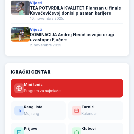
Vijesti
TEA POTVRDILA KVALITET Plamsan u finale
Kovačevićevoj donisi plasman karijere
10. novembra 2025.
Vijesti
DOMINACIJA Andrej Nedić osvojio drugi
uzastopni Fjučers
2. novembra 2025.
IGRAČKI CENTAR
Mini tenis
Program za najmlađe
Rang lista
Turniri
Moj rang
Kalendar
Prijave
Klubovi