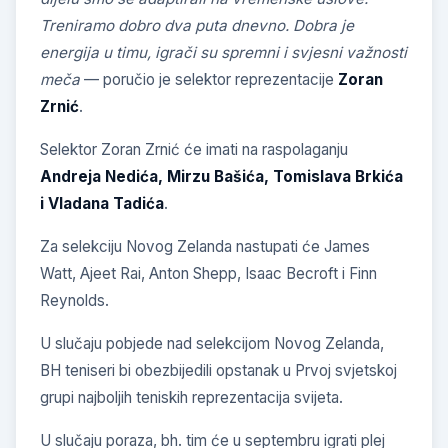
Treniramo dobro dva puta dnevno. Dobra je
energija u timu, igrači su spremni i svjesni važnosti
meča
— poručio je selektor reprezentacije
Zoran
Zrnić
.
Selektor Zoran Zrnić će imati na raspolaganju
Andreja Nedića, Mirzu Bašića, Tomislava Brkića
i Vladana Tadića
.
Za selekciju Novog Zelanda nastupati će James
Watt, Ajeet Rai, Anton Shepp, Isaac Becroft i Finn
Reynolds.
U slučaju pobjede nad selekcijom Novog Zelanda,
BH teniseri bi obezbijedili opstanak u Prvoj svjetskoj
grupi najboljih teniskih reprezentacija svijeta.
U slučaju poraza, bh. tim će u septembru igrati plej