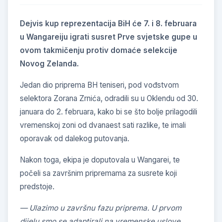
Dejvis kup reprezentacija BiH će 7. i 8. februara
u Wangareiju igrati susret Prve svjetske gupe u
ovom takmičenju protiv domaće selekcije
Novog Zelanda.
Jedan dio priprema BH teniseri, pod vođstvom
selektora Zorana Zrnića, odradili su u Oklendu od 30.
januara do 2. februara, kako bi se što bolje prilagodili
vremenskoj zoni od dvanaest sati razlike, te imali
oporavak od dalekog putovanja.
Nakon toga, ekipa je doputovala u Wangarei, te
počeli sa završnim pripremama za susrete koji
predstoje.
— Ulazimo u završnu fazu priprema. U prvom
dijelu smo se adaptirali na vremenske uslove.