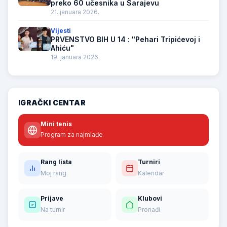
preko 60 učesnika u Sarajevu
21. januara 2026.
Vijesti
PRVENSTVO BIH U 14 : "Pehari Tripićevoj i
Ahiću"
19. januara 2026.
IGRAČKI CENTAR
Mini tenis
Program za najmlađe
Rang lista
Turniri
Moj rang
Kalendar
Prijave
Klubovi
Na turnir
Pronađi