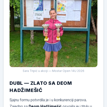
Sara Tripić u akciji — Mostar Open 14U 2026
DUBL — ZLATO SA DEOM
HADŽIMEŠIĆ
Sjajnu formu potvrdila je i u konkurenciji parova.
Zajedno sa
Deom Hadžimešić
osvojila je i titulu u