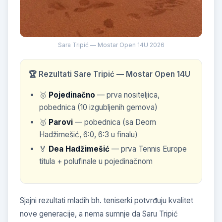
Sara Tripić — Mostar Open 14U 2026
🏆 Rezultati Sare Tripić — Mostar Open 14U
🥇
Pojedinačno
— prva nositeljica,
pobednica (10 izgubljenih gemova)
🥇
Parovi
— pobednica (sa Deom
Hadžimešić, 6:0, 6:3 u finalu)
🏅
Dea Hadžimešić
— prva Tennis Europe
titula + polufinale u pojedinačnom
Sjajni rezultati mladih bh. teniserki potvrđuju kvalitet
nove generacije, a nema sumnje da Saru Tripić