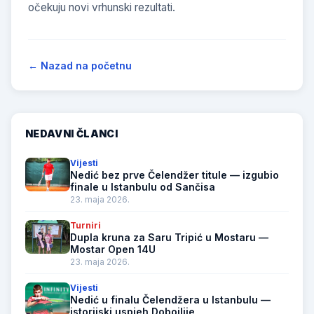
očekuju novi vrhunski rezultati.
← Nazad na početnu
NEDAVNI ČLANCI
Vijesti
Nedić bez prve Čelendžer titule — izgubio
finale u Istanbulu od Sančisa
23. maja 2026.
Turniri
Dupla kruna za Saru Tripić u Mostaru —
Mostar Open 14U
23. maja 2026.
Vijesti
Nedić u finalu Čelendžera u Istanbulu —
istorijski uspjeh Dobojlije