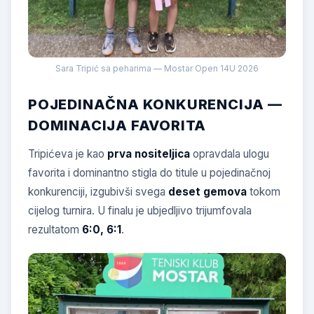
Sara Tripić sa peharima — Mostar Open 14U 2026
POJEDINAČNA KONKURENCIJA —
DOMINACIJA FAVORITA
Tripićeva je kao
prva nositeljica
opravdala ulogu
favorita i dominantno stigla do titule u pojedinačnoj
konkurenciji, izgubivši svega
deset gemova
tokom
cijelog turnira. U finalu je ubjedljivo trijumfovala
rezultatom
6:0, 6:1
.