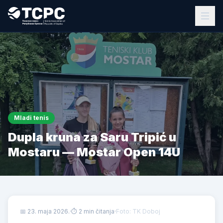
Mladi tenis
Dupla kruna za Saru Tripić u
Mostaru — Mostar Open 14U
📅
23. maja 2026.
·
⏱ 2 min čitanja
·
Foto: TK Doboj