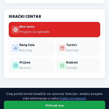
IGRAČKI CENTAR
Mini tenis
Program za najmlađe
Rang lista
Turniri
Moj rang
Kalendar
Prijave
Klubovi
Na turnir
Pronađi
Ovaj portal koristi kolačiće za osnovne funkcije i analizu posjeta.
Više informacija u našoj
Politici privatnosti
.
Prihvati sve