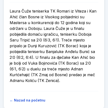
Laura Čuže teniserka TK Romari iz Viteza i Kan
Ahić član Bosne iz Visokog pobjednici su
Mastersa u konkurenciji do 12 godina koji su
održani u Doboju. Laura Čuže je u finalu
pobijedila domaću igračicu, teniserku Doboja
Saru Tripić sa 2:0 (6:3, 6:1). Treće mjesto
pripalo je Dunji Kuruzović (TK Borac) koja je
pobijedila teniserku Banjaluke Anđelu Bunić sa
2:0 (6:2, 6:4). U finalu za dječake Kan Ahić bio
je bolji od Vuka Bojinovića (TK Borac) sa 2:0
(6:1, 6:2) u duelu za treće mjesto Adnan
Kurtćehajić (TK Zmaj od Bosne) predao je meč
Adnanu Koliću (TK Zenica).
← Nazad na početnu