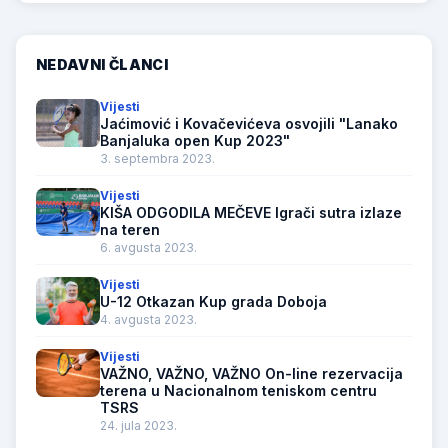
NEDAVNI ČLANCI
Vijesti
Jaćimović i Kovačevićeva osvojili "Lanako
Banjaluka open Kup 2023"
3. septembra 2023.
Vijesti
KIŠA ODGODILA MEČEVE Igrači sutra izlaze
na teren
6. avgusta 2023.
Vijesti
U-12 Otkazan Kup grada Doboja
4. avgusta 2023.
Vijesti
VAŽNO, VAŽNO, VAŽNO On-line rezervacija
terena u Nacionalnom teniskom centru
TSRS
24. jula 2023.