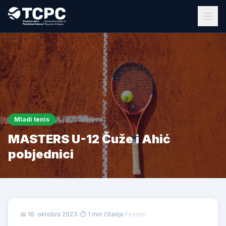
Mladi tenis
MASTERS U-12 Čuže i Ahić
pobjednici
📅
16. oktobra 2023.
·
⏱ 1 min čitanja
·
Pexels