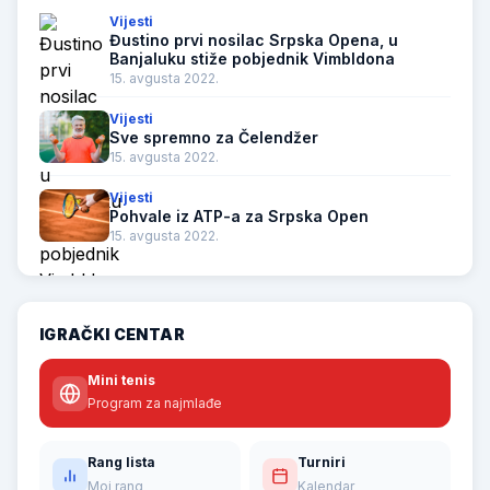
Vijesti
Đustino prvi nosilac Srpska Opena, u
Banjaluku stiže pobjednik Vimbldona
15. avgusta 2022.
Vijesti
Sve spremno za Čelendžer
15. avgusta 2022.
Vijesti
Pohvale iz ATP-a za Srpska Open
15. avgusta 2022.
IGRAČKI CENTAR
Mini tenis
Program za najmlađe
Rang lista
Turniri
Moj rang
Kalendar