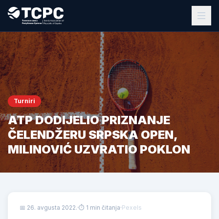
Turniri
ATP DODIJELIO PRIZNANJE
ČELENDŽERU SRPSKA OPEN,
MILINOVIĆ UZVRATIO POKLON
📅
26. avgusta 2022.
·
⏱ 1 min čitanja
·
Pexels