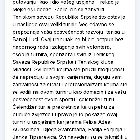
putovanju, kao i dio vašeg uspjeha – rekao je
Mejseleš i dodao: -Želio bih se zahvaliti
Teniskom savezu Republike Srpske što ostavlja
u naslijeđe ovaj veliki turnir. Već odavno se
prepoznaje vaša posvećenost razvoju tenisa u
Banjoj Luci. Ovaj trenutak ne bi bio potpun bez
napornog rada i zalaganja svih volontera,
osoblja turnira, sponzora i svih iz Teniskog
Saveza Republike Srpske i Teniskog kluba
Mladost. Svi igrači kojima ste pružili mogućnost
da napreduju u svojim karijerama, duguju vam
zahvalnost za strast i profesionalizam kojima ste
se vodili na ovom turniru kao domaćin i za vašu
posvećenost ovom sportu i čelendžer turu.
Čelendžer tur je prekretnica ka uspjehu za
buduće zvijezde i upravo je to pokazao ovaj
turnir u uspješnim karijerama Felixa Ažea-
AOiassimea, Dijega Švarcmana, Fabija Fonjinija i
Janka Tipsarevića. Svi navedeni su se takmičili u