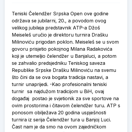
Teniski Čelendžer Srpska Open ove godine
održava se jubilarni, 20., a povodom ovog
velikog jubileja predstavnik ATP-a Džoš
Meiseleš uručio je direktoru turnira Drašku
Milinoviću prigodan poklon. Meiseleš se u svom
govoru prisjetio pokojnog Milana Radakovića
koji je utemeljio čelendžer u Banjaluci, a potom
se zahvalio predsjedniku Teniskog saveza
Republike Srpske Drašku Milinoviću na svemu
što čini da se ova bogata tradicija nastavi, a
turnir unaprijedi. -Kao profesionalni teniski
turnir sa najdužom tradicijom u BiH, ovaj
događaj postao je svjetionik za sve sportove na
ovim prostorima i čitavom čelendžer turu. ATP s
ponosom obilježava 20 godina uspješnosti
turnira iz serija Čelendžer tura u Banjoj Luci.
Čast nam je da smo na ovom zajedničkom