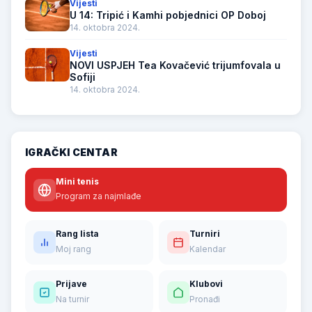
Vijesti
U 14: Tripić i Kamhi pobjednici OP Doboj
14. oktobra 2024.
Vijesti
NOVI USPJEH Tea Kovačević trijumfovala u
Sofiji
14. oktobra 2024.
IGRAČKI CENTAR
Mini tenis
Program za najmlađe
Rang lista
Turniri
Moj rang
Kalendar
Prijave
Klubovi
Na turnir
Pronađi