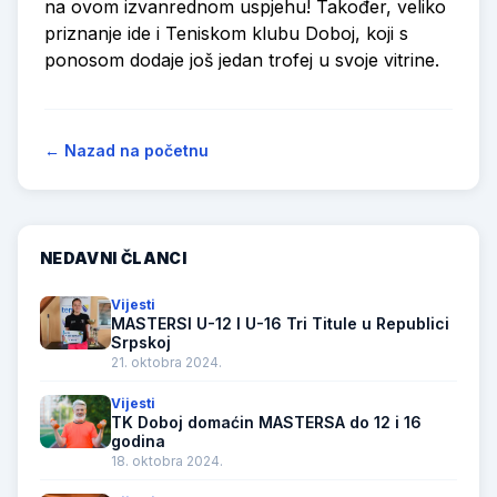
na ovom izvanrednom uspjehu! Također, veliko
priznanje ide i Teniskom klubu Doboj, koji s
ponosom dodaje još jedan trofej u svoje vitrine.
← Nazad na početnu
NEDAVNI ČLANCI
Vijesti
MASTERSI U-12 I U-16 Tri Titule u Republici
Srpskoj
21. oktobra 2024.
Vijesti
TK Doboj domaćin MASTERSA do 12 i 16
godina
18. oktobra 2024.