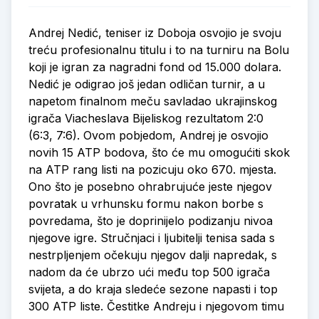
Andrej Nedić, teniser iz Doboja osvojio je svoju
treću profesionalnu titulu i to na turniru na Bolu
koji je igran za nagradni fond od 15.000 dolara.
Nedić je odigrao još jedan odličan turnir, a u
napetom finalnom meču savladao ukrajinskog
igrača Viacheslava Bijeliskog rezultatom 2:0
(6:3, 7:6). Ovom pobjedom, Andrej je osvojio
novih 15 ATP bodova, što će mu omogućiti skok
na ATP rang listi na pozicuju oko 670. mjesta.
Ono što je posebno ohrabrujuće jeste njegov
povratak u vrhunsku formu nakon borbe s
povredama, što je doprinijelo podizanju nivoa
njegove igre. Stručnjaci i ljubitelji tenisa sada s
nestrpljenjem očekuju njegov dalji napredak, s
nadom da će ubrzo ući među top 500 igrača
svijeta, a do kraja sledeće sezone napasti i top
300 ATP liste. Čestitke Andreju i njegovom timu