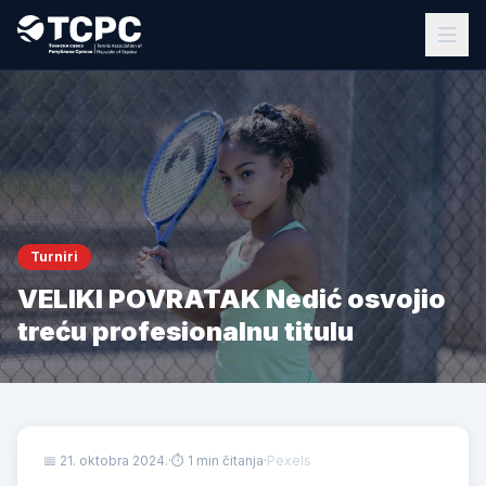
Turniri
VELIKI POVRATAK Nedić osvojio
treću profesionalnu titulu
📅
21. oktobra 2024.
·
⏱ 1 min čitanja
·
Pexels