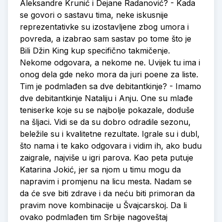
Aleksandre Krunić i Dejane Radanović? - Kada
se govori o sastavu tima, neke iskusnije
reprezentativke su izostavljene zbog umora i
povreda, a izabrao sam sastav po tome što je
Bili Džin King kup specifično takmičenje.
Nekome odgovara, a nekome ne. Uvijek tu ima i
onog dela gde neko mora da juri poene za liste.
Tim je podmlađen sa dve debitantkinje? - Imamo
dve debitantkinje Nataliju i Anju. One su mlađe
teniserke koje su se najbolje pokazale, doduše
na šljaci. Vidi se da su dobro odradile sezonu,
beležile su i kvalitetne rezultate. Igrale su i dubl,
što nama i te kako odgovara i vidim ih, ako budu
zaigrale, najviše u igri parova. Kao peta putuje
Katarina Jokić, jer sa njom u timu mogu da
napravim i promjenu na licu mesta. Nadam se
da će sve biti zdrave i da neću biti primoran da
pravim nove kombinacije u Švajcarskoj. Da li
ovako podmlađen tim Srbije nagoveštaj