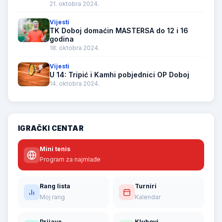
21. oktobra 2024.
Vijesti
TK Doboj domaćin MASTERSA do 12 i 16
godina
18. oktobra 2024.
Vijesti
U 14: Tripić i Kamhi pobjednici OP Doboj
14. oktobra 2024.
IGRAČKI CENTAR
Mini tenis
Program za najmlađe
Rang lista
Turniri
Moj rang
Kalendar
Prijave
Klubovi