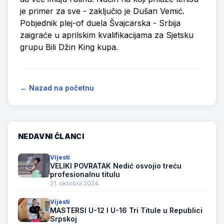
je primer za sve - zaključio je Dušan Vemić.
Pobjednik plej-of duela Švajcarska - Srbija
zaigraće u aprilskim kvalifikacijama za Sjetsku
grupu Bili Džin King kupa.
← Nazad na početnu
NEDAVNI ČLANCI
Vijesti
VELIKI POVRATAK Nedić osvojio treću
profesionalnu titulu
21. oktobra 2024.
Vijesti
MASTERSI U-12 I U-16 Tri Titule u Republici
Srpskoj