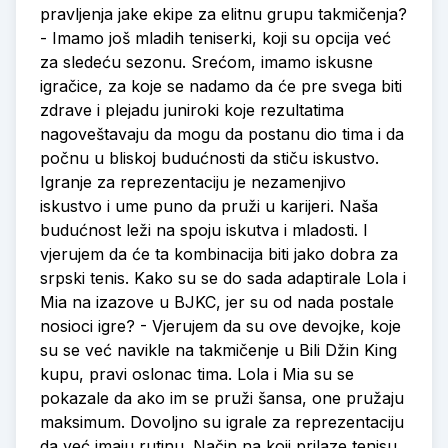
pravljenja jake ekipe za elitnu grupu takmičenja?
- Imamo još mladih teniserki, koji su opcija već
za sledeću sezonu. Srećom, imamo iskusne
igračice, za koje se nadamo da će pre svega biti
zdrave i plejadu juniroki koje rezultatima
nagoveštavaju da mogu da postanu dio tima i da
počnu u bliskoj budućnosti da stiču iskustvo.
Igranje za reprezentaciju je nezamenjivo
iskustvo i ume puno da pruži u karijeri. Naša
budućnost leži na spoju iskutva i mladosti. I
vjerujem da će ta kombinacija biti jako dobra za
srpski tenis. Kako su se do sada adaptirale Lola i
Mia na izazove u BJKC, jer su od nada postale
nosioci igre? - Vjerujem da su ove devojke, koje
su se već navikle na takmičenje u Bili Džin King
kupu, pravi oslonac tima. Lola i Mia su se
pokazale da ako im se pruži šansa, one pružaju
maksimum. Dovoljno su igrale za reprezentaciju
da već imaju rutinu. Način na koji prilaze tenisu