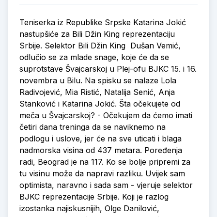
Teniserka iz Republike Srpske Katarina Jokić
nastupšiće za Bili Džin King reprezentaciju
Srbije. Selektor Bili Džin King Dušan Vemić,
odlučio se za mlade snage, koje će da se
suprotstave Švajcarskoj u Plej-ofu BJKC 15. i 16.
novembra u Bilu. Na spisku se nalaze Lola
Radivojević, Mia Ristić, Natalija Senić, Anja
Stanković i Katarina Jokić. Šta očekujete od
meča u Švajcarskoj? - Očekujem da ćemo imati
četiri dana treninga da se naviknemo na
podlogu i uslove, jer će na sve uticati i blaga
nadmorska visina od 437 metara. Poređenja
radi, Beograd je na 117. Ko se bolje pripremi za
tu visinu može da napravi razliku. Uvijek sam
optimista, naravno i sada sam - vjeruje selektor
BJKC reprezentacije Srbije. Koji je razlog
izostanka najiskusnijih, Olge Danilović,