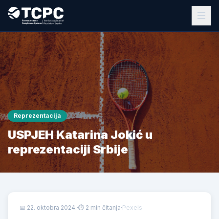
Reprezentacija
USPJEH Katarina Jokić u
reprezentaciji Srbije
📅
22. oktobra 2024.
·
⏱ 2 min čitanja
·
Pexels